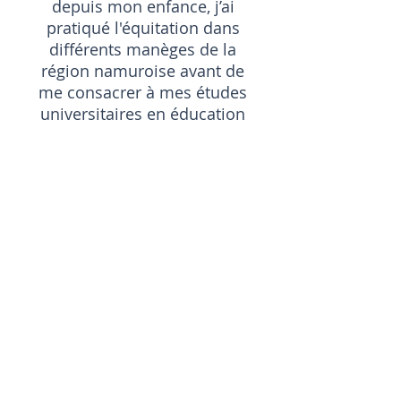
depuis mon enfance, j’ai
pratiqué l'équitation dans
différents manèges de la
région namuroise avant de
me consacrer à mes études
universitaires en éducation
physique puis en
kinésithérapie.
Mes diplômes en poche, il
m’est apparu comme une
évidence de me former en
ostéopathie équine afin de
combiner mon amour des
chevaux et mes compétences
thérapeutiques acquises.